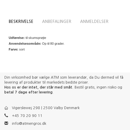
BESKRIVELSE
ANBEFALINGER
ANMELDELSER
Udførelse:
til skumsprøjte
Anvendelsesområde:
Op til 80 grader.
Farve:
sort
Din virksomhed bør vælge ATM som leverandør, da Du dermed vil få
levering af produkter til markedets bedste priser.
Hos os er der intet, der står med småt
. Bestil gratis, ingen risiko og
betal 7 dage efter levering
.
Vigerslevvej 298 | 2500 Valby Denmark
+45 70 20 90 11
info@atmengros.dk