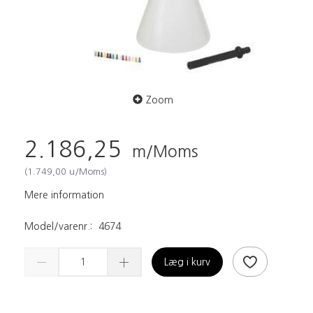
Zoom
2.186,25
m/Moms
(
1.749,00
u/Moms
)
Mere information
Model/varenr.:
4674
Læg i kurv