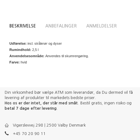
BESKRIVELSE
ANBEFALINGER
ANMELDELSER
Udførelse:
incl. strålerør og dyser
Rumindhold:
2,5 l
Anvendelsesområde:
Anvendes til skumrengøring.
Farve:
hvid
Din virksomhed bør vælge ATM som leverandør, da Du dermed vil få
levering af produkter til markedets bedste priser.
Hos os er der intet, der står med småt
. Bestil gratis, ingen risiko og
betal 7 dage efter levering
.
Vigerslevvej 298 | 2500 Valby Denmark
+45 70 20 90 11