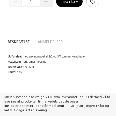
Læg i kurv
BESKRIVELSE
ANMELDELSER
Udførelse:
med gevindnippel, til 1/2 og 3/4 tommer vandhane
Materiale:
Forkromet messing
Bruttovægt:
0,06kg
Farve:
sølv
Din virksomhed bør vælge ATM som leverandør, da Du dermed vil få
levering af produkter til markedets bedste priser.
Hos os er der intet, der står med småt
. Bestil gratis, ingen risiko og
betal 7 dage efter levering
.