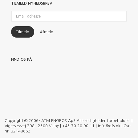
TILMELD NYHEDSBREV
Email-
adresse
Tilmeld
Afmeld
FIND OS PÅ
Copyright © 2006– ATM ENGROS ApS Alle rettigheder forbeholdes. |
Vigerslevvej 298 | 2500 Valby | +45 70 20 90 11 | info@qfs.dk | Cvr-
nr: 32148662