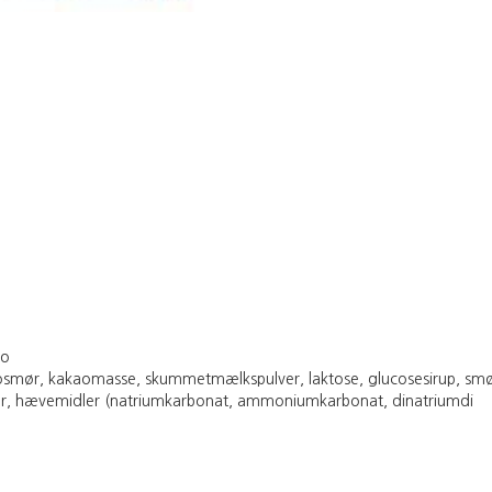
to
r, kakaomasse, skummetmælkspulver, laktose, glucosesirup, smør, e
, hævemidler (natriumkarbonat, ammoniumkarbonat, dinatriumdi