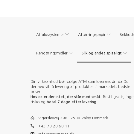
Affaldssystemer
Aftørringspapir
Beklæd
Slik og andet spiseligt
Rengøringsmidler
Din virksomhed bør vælge ATM som leverandør, da Du
dermed vil få levering af produkter til markedets bedste
priser.
Hos os er der intet, der står med småt
. Bestil gratis, ing
risiko og
betal 7 dage efter levering
.
Vigerslevvej 298 | 2500 Valby Denmark
+45 70 20 90 11