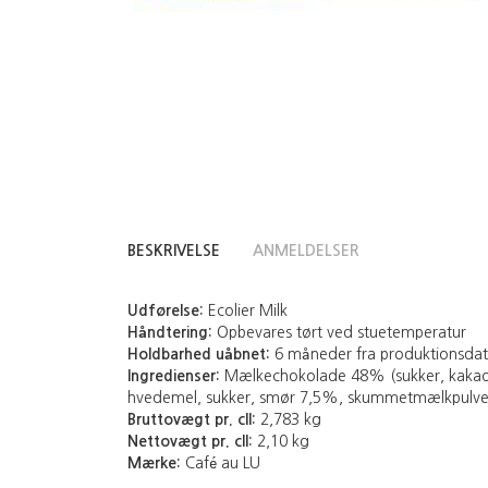
BESKRIVELSE
ANMELDELSER
Udførelse:
Ecolier Milk
Håndtering:
Opbevares tørt ved stuetemperatur
Holdbarhed uåbnet:
6 måneder fra produktionsda
Ingredienser:
Mælkechokolade 48% (sukker, kakaosmø
hvedemel, sukker, smør 7,5%, skummetmælkpulver
Bruttovægt pr. cll:
2,783 kg
Nettovægt pr. cll:
2,10 kg
Mærke:
Café au LU