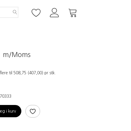
0
m/Moms
flere til
508,75
(
407,00
)
pr stk.
70333
æg i kurv