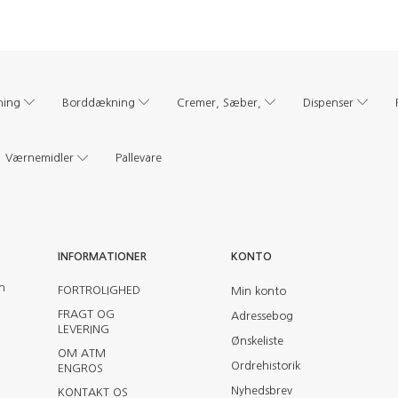
ning
Borddækning
Cremer, Sæber,
Dispenser
Værnemidler
Pallevare
INFORMATIONER
KONTO
en
FORTROLIGHED
Min konto
FRAGT OG
Adressebog
LEVERING
Ønskeliste
OM ATM
Ordrehistorik
ENGROS
Nyhedsbrev
KONTAKT OS