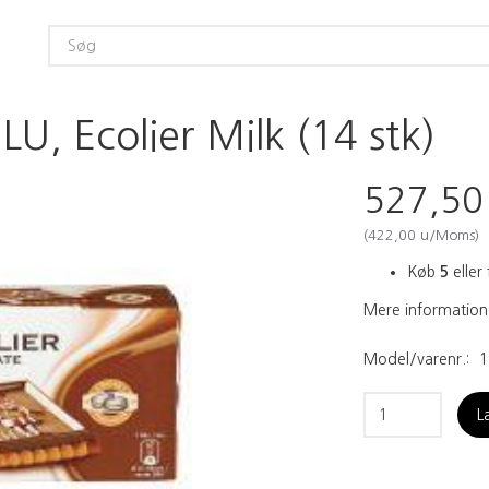
U, Ecolier Milk (14 stk)
527,5
(
422,00
u/Moms
)
Køb
5
eller 
Mere information
Model/varenr.:
1
L