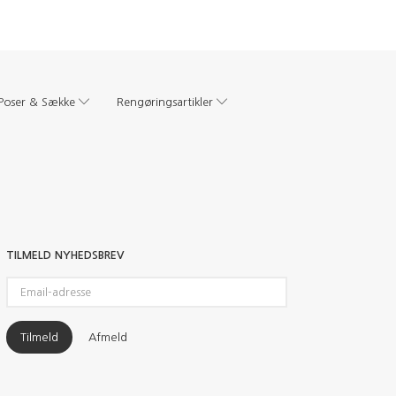
Poser & Sække
Rengøringsartikler
TILMELD NYHEDSBREV
Email-
adresse
Tilmeld
Afmeld