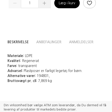
Læg i kurv
BESKRIVELSE
ANBEFALINGER
ANMELDELSER
Materiale:
LDPE
Kvalitet:
Regenerat
Farve:
transparent
Advarsel:
Plastposer er farligt legetøj for børn.
Alternative varer:
194801,
Bruttovægt pr. cll:
7,869 kg
Din virksomhed bør vælge ATM som leverandør, da Du dermed vil få
levering af produkter til markedets bedste priser.