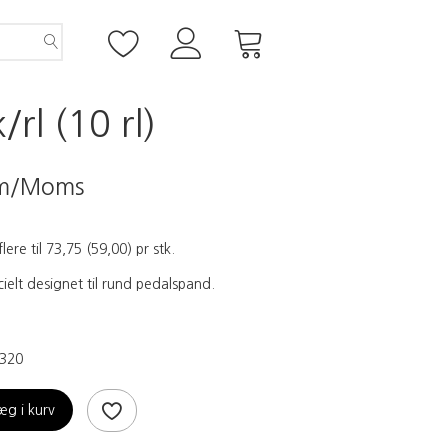
rl (10 rl)
m/Moms
flere til
73,75
(
59,00
)
pr stk.
ielt designet til rund pedalspand.
320
æg i kurv