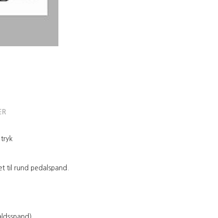
ER
tryk
et til rund pedalspand.
aldsspand)