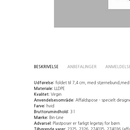
BESKRIVELSE
ANBEFALINGER
ANMELDELS
Udførelse:
foldet til 7,4 cm, med stjernebund,med 
Materiale:
LLDPE
Kvalitet:
Virgin
Anvendelsesområde:
Affaldspose - specielt design
Farve:
hvid
Bruttorumindhold:
3 l
Mærke:
Bin-Line
Advarsel:
Plastposer er farligt legetøj for børn.
Tilhørende varer:
2325, 2326, 274035, 274036 (aff