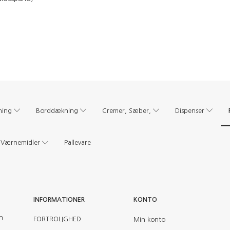
ning
Borddækning
Cremer, Sæber,
Dispenser
Værnemidler
Pallevare
INFORMATIONER
KONTO
en
FORTROLIGHED
Min konto