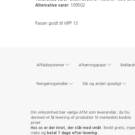
Alternative varer:
109502
Passer godt til VIPP 13
Affaldssystemer
Aftørringspapir
Beklæd
Rengøringsmidler
Slik og andet spiseligt
Din virksomhed bør vælge ATM som leverandør, da Du
dermed vil få levering af produkter til markedets bedste
priser.
Hos os er der intet, der står med småt
. Bestil gratis, ing
risiko og
betal 7 dage efter levering
.