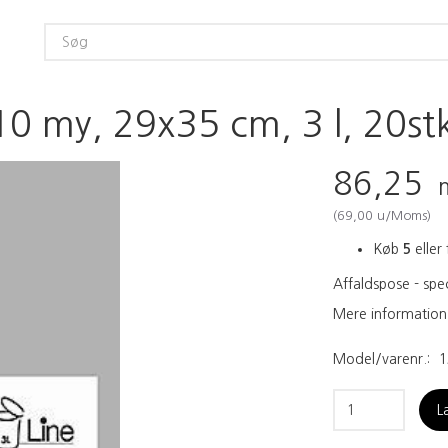
10 my, 29x35 cm, 3 l, 20stk/
86,25
(
69,00
u/Moms
)
Køb
5
eller 
Affaldspose - spec
Mere information
Model/varenr.:
1
L