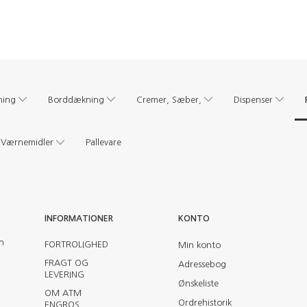
ning
Borddækning
Cremer, Sæber,
Dispenser
Værnemidler
Pallevare
INFORMATIONER
KONTO
en
FORTROLIGHED
Min konto
FRAGT OG
Adressebog
LEVERING
Ønskeliste
OM ATM
Ordrehistorik
ENGROS