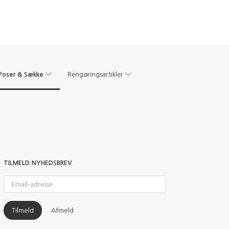
Poser & Sække
Rengøringsartikler
TILMELD NYHEDSBREV
Email-
adresse
Tilmeld
Afmeld