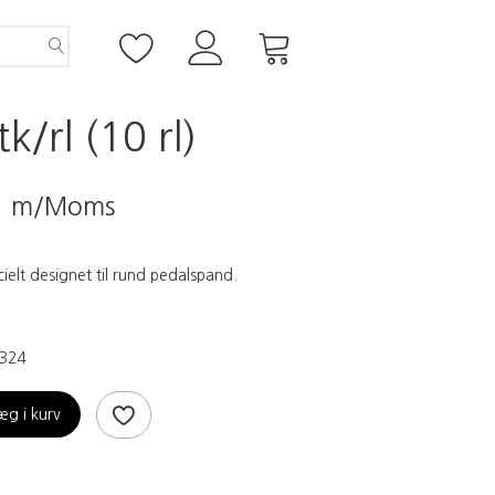
/rl (10 rl)
5
m/Moms
ielt designet til rund pedalspand.
324
æg i kurv