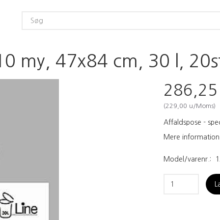
10 my, 47x84 cm, 30 l, 20stk
286,2
(
229,00
u/Moms
)
Affaldspose - spec
Mere information
Model/varenr.:
1
L