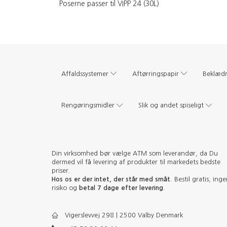
Poserne passer til VIPP 24 (30L)
Affaldssystemer
Aftørringspapir
Beklæd
Rengøringsmidler
Slik og andet spiseligt
Din virksomhed bør vælge ATM som leverandør, da Du
dermed vil få levering af produkter til markedets bedste
priser.
Hos os er der intet, der står med småt
. Bestil gratis, ing
risiko og
betal 7 dage efter levering
.
Vigerslevvej 298 | 2500 Valby Denmark