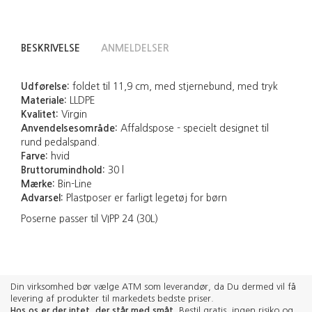
BESKRIVELSE
ANMELDELSER
Udførelse:
foldet til 11,9 cm, med stjernebund, med tryk
Materiale:
LLDPE
Kvalitet:
Virgin
Anvendelsesområde:
Affaldspose - specielt designet til
rund pedalspand.
Farve:
hvid
Bruttorumindhold:
30 l
Mærke:
Bin-Line
Advarsel:
Plastposer er farligt legetøj for børn
Poserne passer til VIPP 24 (30L)
Din virksomhed bør vælge ATM som leverandør, da Du dermed vil få
levering af produkter til markedets bedste priser.
Hos os er der intet, der står med småt
. Bestil gratis, ingen risiko og