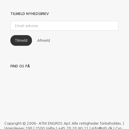
TILMELD NYHEDSBREV
Email-
adresse
Tilmeld
Afmeld
FIND OS PÅ
Copyright © 2006– ATM ENGROS ApS Alle rettigheder forbeholdes. |
Vigerslevvej 298 | 2500 Valby | +45 70 20 90 11 | info@qfs.dk | Cvr-