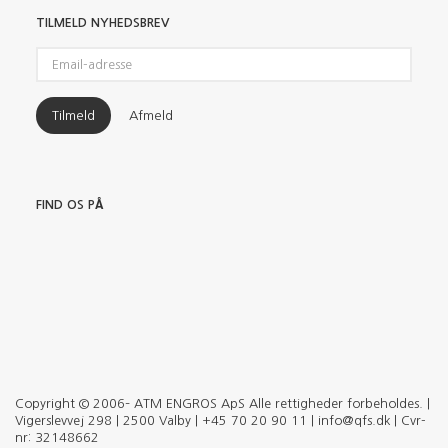
TILMELD NYHEDSBREV
Email-
adresse
Tilmeld
Afmeld
FIND OS PÅ
Copyright © 2006– ATM ENGROS ApS Alle rettigheder forbeholdes. |
Vigerslevvej 298 | 2500 Valby | +45 70 20 90 11 | info@qfs.dk | Cvr-
nr: 32148662