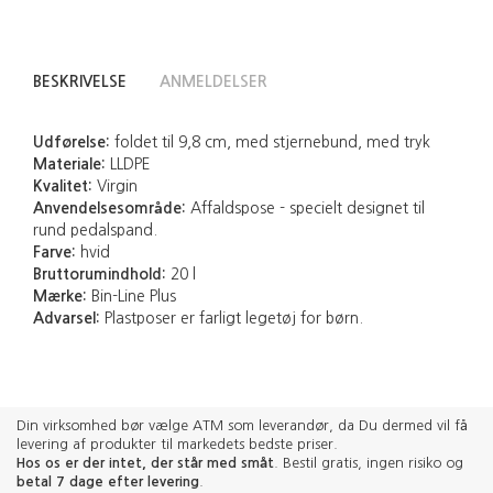
BESKRIVELSE
ANMELDELSER
Udførelse:
foldet til 9,8 cm, med stjernebund, med tryk
Materiale:
LLDPE
Kvalitet:
Virgin
Anvendelsesområde:
Affaldspose - specielt designet til
rund pedalspand.
Farve:
hvid
Bruttorumindhold:
20 l
Mærke:
Bin-Line Plus
Advarsel:
Plastposer er farligt legetøj for børn.
Din virksomhed bør vælge ATM som leverandør, da Du dermed vil få
levering af produkter til markedets bedste priser.
Hos os er der intet, der står med småt
. Bestil gratis, ingen risiko og
betal 7 dage efter levering
.