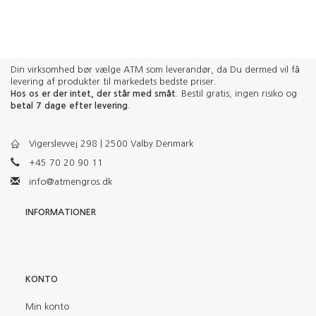
Din virksomhed bør vælge ATM som leverandør, da Du dermed vil få
levering af produkter til markedets bedste priser.
Hos os er der intet, der står med småt
. Bestil gratis, ingen risiko og
betal 7 dage efter levering
.
Vigerslevvej 298 | 2500 Valby Denmark
+45 70 20 90 11
info@atmengros.dk
INFORMATIONER
KONTO
Min konto