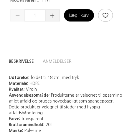
Model/varenr.:
1171
Læg i kurv
BESKRIVELSE
ANMELDELSER
Udførelse:
foldet til 18 cm, med tryk
Materiale:
HDPE
Kvalitet:
Virgin
Anvendelsesområde:
Produkterne er velegnet til opsamling
af let affald og bruges hovedsagligt som spandeposer.
Dette produkt er velegnet til steder med hyppig
affaldshåndtering.
Farve:
transparent
Bruttorumindhold:
20 l
Mærke:
Poly-Line