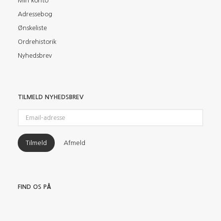
Min konto
Adressebog
Ønskeliste
Ordrehistorik
Nyhedsbrev
TILMELD NYHEDSBREV
Email-
adresse
Tilmeld
Afmeld
FIND OS PÅ