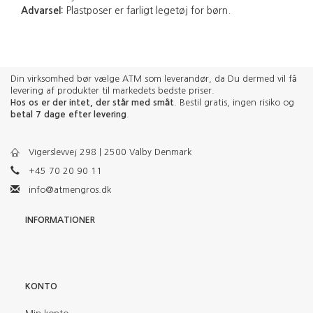
Advarsel:
Plastposer er farligt legetøj for børn.
Din virksomhed bør vælge ATM som leverandør, da Du dermed vil få
levering af produkter til markedets bedste priser.
Hos os er der intet, der står med småt
. Bestil gratis, ingen risiko og
betal 7 dage efter levering
.
Vigerslevvej 298 | 2500 Valby Denmark
+45 70 20 90 11
info@atmengros.dk
INFORMATIONER
KONTO