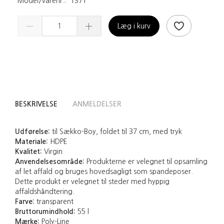
Model/varenr.:
1371
Læg i kurv
BESKRIVELSE
ANMELDELSER
Udførelse:
til Sækko-Boy, foldet til 37 cm, med tryk
Materiale:
HDPE
Kvalitet:
Virgin
Anvendelsesområde:
Produkterne er velegnet til opsamling
af let affald og bruges hovedsagligt som spandeposer.
Dette produkt er velegnet til steder med hyppig
affaldshåndtering.
Farve:
transparent
Bruttorumindhold:
55 l
Mærke:
Poly-Line