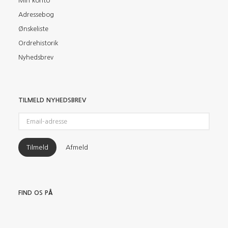
Min konto
Adressebog
Ønskeliste
Ordrehistorik
Nyhedsbrev
TILMELD NYHEDSBREV
Email-
adresse
Tilmeld
Afmeld
FIND OS PÅ