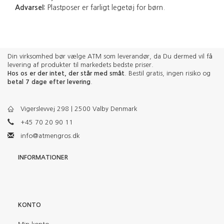
Advarsel:
Plastposer er farligt legetøj for børn.
Din virksomhed bør vælge ATM som leverandør, da Du dermed vil få
levering af produkter til markedets bedste priser.
Hos os er der intet, der står med småt
. Bestil gratis, ingen risiko og
betal 7 dage efter levering
.
Vigerslevvej 298 | 2500 Valby Denmark
+45 70 20 90 11
info@atmengros.dk
INFORMATIONER
KONTO