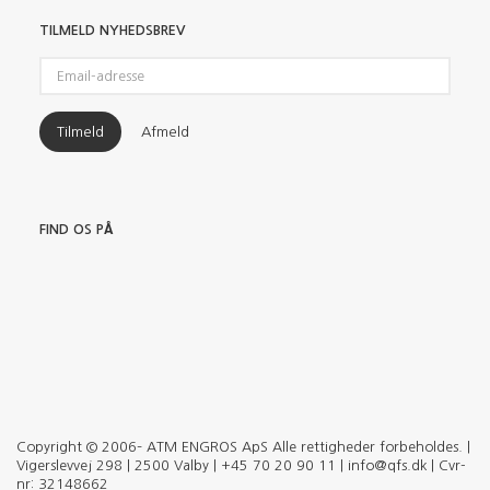
TILMELD NYHEDSBREV
Email-
adresse
Tilmeld
Afmeld
FIND OS PÅ
Copyright © 2006– ATM ENGROS ApS Alle rettigheder forbeholdes. |
Vigerslevvej 298 | 2500 Valby | +45 70 20 90 11 | info@qfs.dk | Cvr-
nr: 32148662