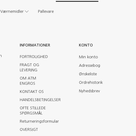
Værnemidler
Pallevare
INFORMATIONER
KONTO
en
FORTROLIGHED
Min konto
FRAGT OG
Adressebog
LEVERING
Ønskeliste
OM ATM
Ordrehistorik
ENGROS
Nyhedsbrev
KONTAKT OS
HANDELSBETINGELSER
OFTE STILLEDE
SPØRGSMÅL
Returneringsformular
OVERSIGT