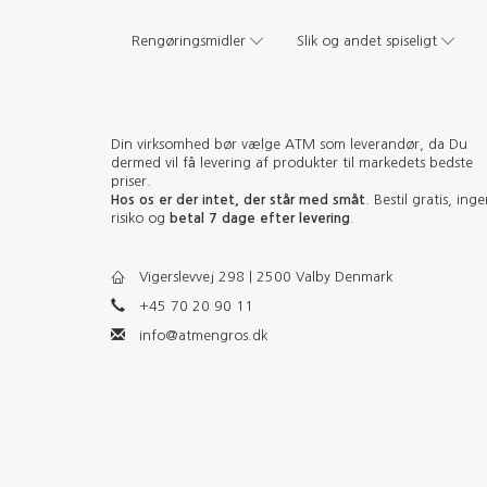
Rengøringsmidler
Slik og andet spiseligt
Din virksomhed bør vælge ATM som leverandør, da Du
dermed vil få levering af produkter til markedets bedste
priser.
Hos os er der intet, der står med småt
. Bestil gratis, ing
risiko og
betal 7 dage efter levering
.
Vigerslevvej 298 | 2500 Valby Denmark
+45 70 20 90 11
info@atmengros.dk