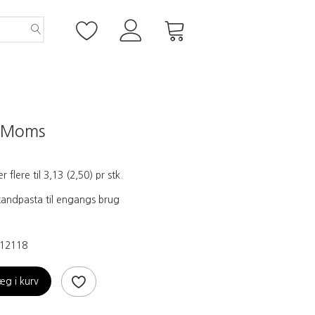
Moms
er flere til
3,13
(
2,50
)
pr stk.
andpasta til engangs brug
12118
æg i kurv