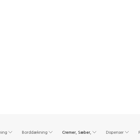
Cremer, Sæber,
ning
Borddækning
Dispenser