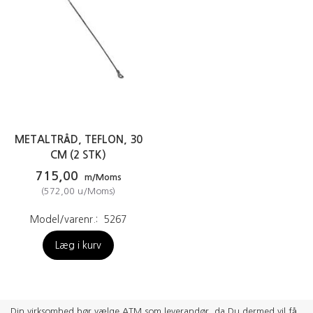
METALTRÅD, TEFLON, 30
CM (2 STK)
715,00
m/Moms
(
572,00
u/Moms
)
Model/varenr.:
5267
Læg i kurv
Din virksomhed bør vælge ATM som leverandør, da Du dermed vil få