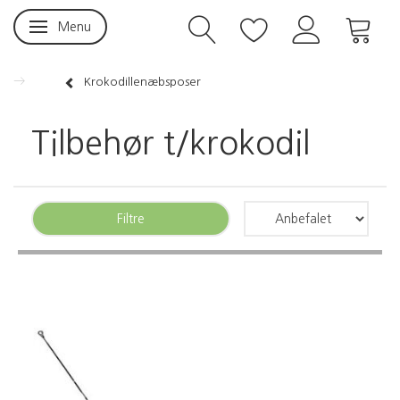
Menu
Skifte navigation
Krokodillenæbsposer
Tilbehør t/krokodil
Filtre