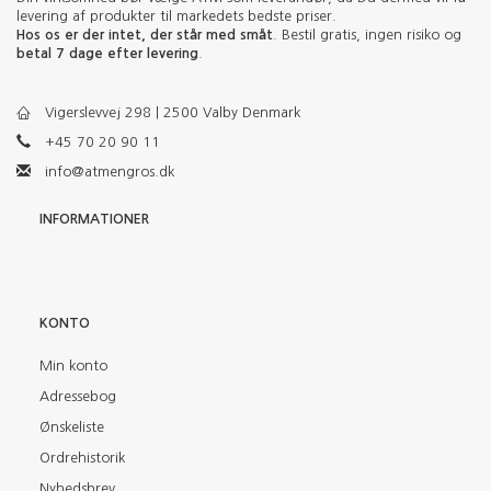
levering af produkter til markedets bedste priser.
Hos os er der intet, der står med småt
. Bestil gratis, ingen risiko og
betal 7 dage efter levering
.
Vigerslevvej 298 | 2500 Valby Denmark
+45 70 20 90 11
info@atmengros.dk
INFORMATIONER
KONTO
Min konto
Adressebog
Ønskeliste
Ordrehistorik
Nyhedsbrev