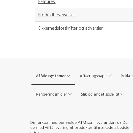
Features:
Produktbeskrivelse:
Sikkerhedsforskrifter og advarsler:
Affaldssystemer
Aftørringspapir
Beklæ
Rengøringsmidler
Slik og andet spiseligt
Din virksomhed bør vælge ATM som leverandør, da Du
dermed vil få levering af produkter til markedets bedste
priser.