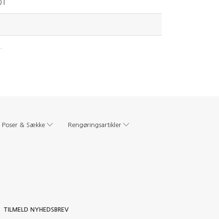
 l
.
Poser & Sække
Rengøringsartikler
TILMELD NYHEDSBREV