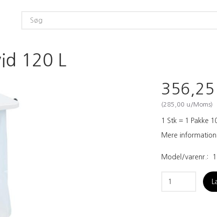
id 120 L
356,2
(
285,00
u/Moms
)
1 Stk = 1 Pakke 10
Mere information
Model/varenr.:
1
L