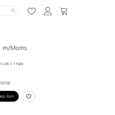
5
m/Moms
 Colli = 1 Palle
76708
æg i kurv