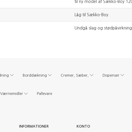
til ny model af Sækko-Boy 120
Låg til Sækko-Boy.
Undgå slag og stødpåvirkning
dning
Borddækning
Cremer, Sæber,
Dispenser
Værnemidler
Pallevare
INFORMATIONER
KONTO