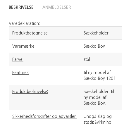
BESKRIVELSE
ANMELDELSER
Varedeklaration:
Produktbetegnelse:
Sækkeholder
Varemærke:
Sækko-Boy
Farve:
stål
Features:
til ny model af
Sækko-Boy 120 l
Produktbeskrivelse:
Sækkeholder, til
ny model af
Sækko-Boy.
Sikkerhedsforskrifter og advarsler:
Undgå slag og
stødpåvirkning.