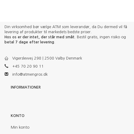
Din virksomhed bør vælge ATM som leverandør, da Du dermed vil få
levering af produkter til markedets bedste priser.
Hos os er der intet, der står med småt
. Bestil gratis, ingen risiko og
betal 7 dage efter levering
.
Vigerslevvej 298 | 2500 Valby Denmark
+45 70 20 90 11
info@atmengros.dk
INFORMATIONER
KONTO
Min konto