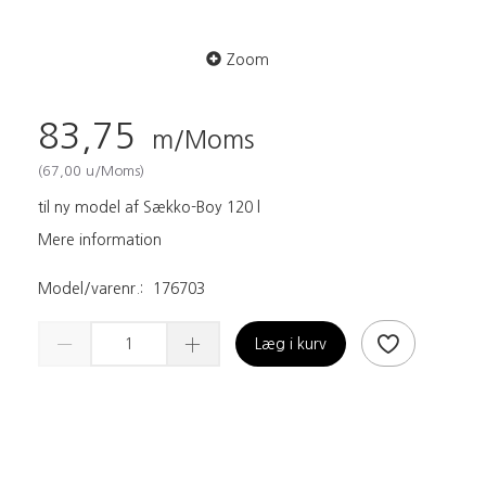
Zoom
83,75
m/Moms
(
67,00
u/Moms
)
til ny model af Sækko-Boy 120 l
Mere information
Model/varenr.:
176703
Læg i kurv