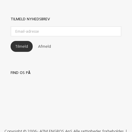
TILMELD NYHEDSBREV
Email-
adresse
Tilmeld
Afmeld
FIND OS PÅ
Copyright © 2006– ATM ENGROS ApS Alle rettigheder forbeholdes. |