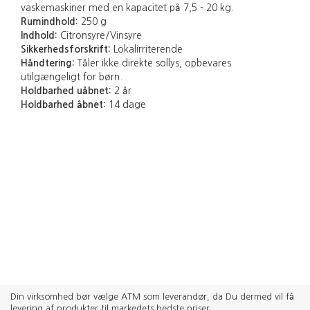
vaskemaskiner med en kapacitet på 7,5 - 20 kg.
Rumindhold:
250 g
Indhold:
Citronsyre/Vinsyre
Sikkerhedsforskrift:
Lokalirriterende
Håndtering:
Tåler ikke direkte sollys, opbevares
utilgængeligt for børn.
Holdbarhed uåbnet:
2 år
Holdbarhed åbnet:
14 dage
Din virksomhed bør vælge ATM som leverandør, da Du dermed vil få
levering af produkter til markedets bedste priser.