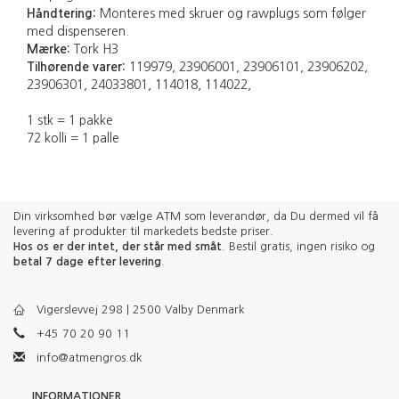
Håndtering:
Monteres med skruer og rawplugs som følger
med dispenseren.
Mærke:
Tork H3
Tilhørende varer:
119979, 23906001, 23906101, 23906202,
23906301, 24033801, 114018, 114022,
1 stk = 1 pakke
72 kolli = 1 palle
Din virksomhed bør vælge ATM som leverandør, da Du dermed vil få
levering af produkter til markedets bedste priser.
Hos os er der intet, der står med småt
. Bestil gratis, ingen risiko og
betal 7 dage efter levering
.
Vigerslevvej 298 | 2500 Valby Denmark
+45 70 20 90 11
info@atmengros.dk
INFORMATIONER