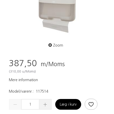
Zoom
387,50
m/Moms
(
310,00
u/Moms
)
Mere information
Model/varenr.:
117514
Læg i kurv