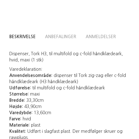
BESKRIVELSE
ANBEFALINGER
ANMELDELSER
Dispenser, Tork H3, til multifold og c-fold håndklædeark,
hvid, maxi (1 stk)
Varedeklaration:
Anvendelsesområde:
dispenser til Tork zig-zag eller c-fold
håndklædeark (H3 håndklædeark)
Udførelse:
til multifold og c-fold håndklædeark
Størrelse:
maxi
Bredde:
33,30cm
Højde:
43,90cm
Varedybde:
13,60cm
Farve:
hvid
Materiale:
plast
Kvalitet:
Udført i slagfast plast. Der medfølger skruer og
rawplugs.