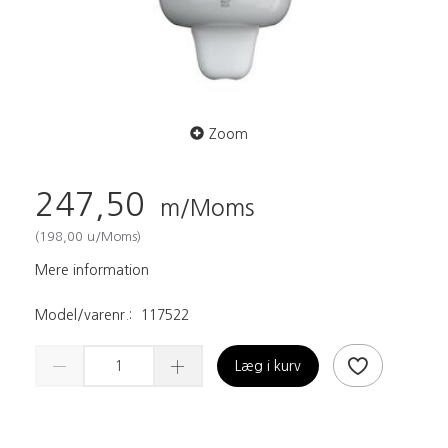
Zoom
247,50
m/Moms
(
198,00
u/Moms
)
Mere information
Model/varenr.:
117522
Læg i kurv