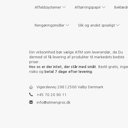
Affaldssystemer
Aftørringspapir
Beklæd
Rengøringsmidler
Slik og andet spiseligt
Din virksomhed bør vælge ATM som leverandør, da Du
dermed vil få levering af produkter til markedets bedste
priser.
Hos os er der intet, der står med småt
. Bestil gratis, ing
risiko og
betal 7 dage efter levering
.
Vigerslevvej 298 | 2500 Valby Denmark
+45 70 20 90 11
info@atmengros.dk