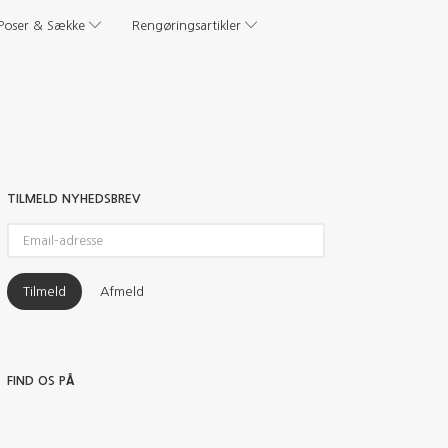
Poser & Sække
Rengøringsartikler
TILMELD NYHEDSBREV
Email-
adresse
Tilmeld
Afmeld
FIND OS PÅ