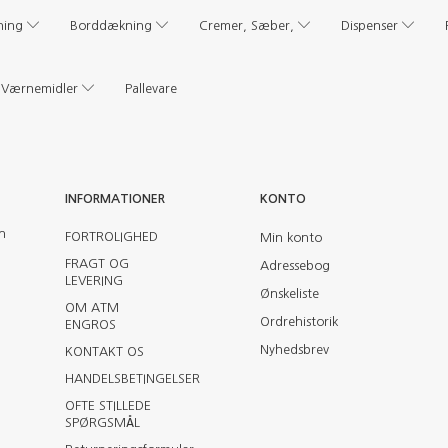
ning
Borddækning
Cremer, Sæber,
Dispenser
Værnemidler
Pallevare
INFORMATIONER
KONTO
en
FORTROLIGHED
Min konto
FRAGT OG
Adressebog
LEVERING
Ønskeliste
OM ATM
Ordrehistorik
ENGROS
Nyhedsbrev
KONTAKT OS
HANDELSBETINGELSER
OFTE STILLEDE
SPØRGSMÅL