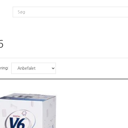
6
ring: