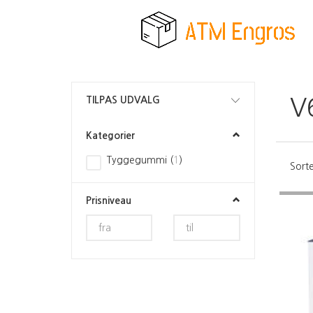
Skifte
TILPAS UDVALG
V
filter
Kategorier
Tyggegummi
(
1
)
Sorte
Prisniveau