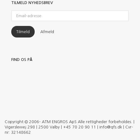
TILMELD NYHEDSBREV
Email-
adresse
Tilmeld
Afmeld
FIND OS PÅ
Copyright © 2006– ATM ENGROS ApS Alle rettigheder forbeholdes. |
Vigerslevvej 298 | 2500 Valby | +45 70 20 90 11 | info@qfs.dk | Cvr-
nr: 32148662