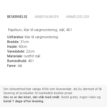
BESKRIVELSE
ANBEFALINGER
ANMELDELSER
Papirkurv, klar til vægmontering, stål, 40 l
Udførelse:
klar til vægmontering
Bredde:
31cm
Højde:
60cm
Varedybde:
22cm
Materiale:
rustfrit stål
Rumindhold:
40 l
Farve:
stå
Din virksomhed bør vælge ATM som leverandør, da Du dermed vil få
levering af produkter til markedets bedste priser.
Hos os er der intet, der står med småt
. Bestil gratis, ingen risiko og
betal 7 dage efter levering
.