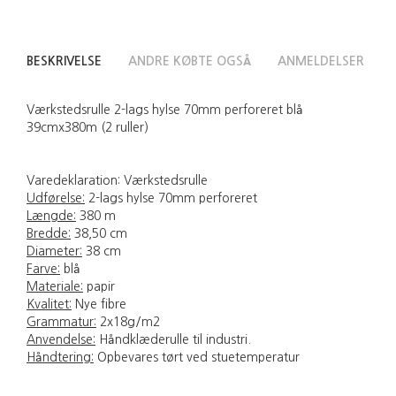
BESKRIVELSE
ANDRE KØBTE OGSÅ
ANMELDELSER
Værkstedsrulle 2-lags hylse 70mm perforeret blå
39cmx380m (2 ruller)
Varedeklaration: Værkstedsrulle
Udførelse:
2-lags hylse 70mm perforeret
Længde:
380 m
Bredde:
38,50 cm
Diameter:
38 cm
Farve:
blå
Materiale:
papir
Kvalitet:
Nye fibre
Grammatur:
2x18g/m2
Anvendelse:
Håndklæderulle til industri.
Håndtering:
Opbevares tørt ved stuetemperatur