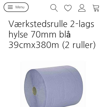
Menu
Skifte navigation
Værkstedsrulle 2-lags
hylse 70mm blå
39cmx380m (2 ruller)