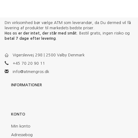
Din virksomhed bør vælge ATM som leverandør, da Du dermed vil få
levering af produkter til markedets bedste priser.
Hos os er der intet, der står med småt
. Bestil gratis, ingen risiko og
betal 7 dage efter levering
.
Vigerslevvej 298 | 2500 Valby Denmark
+45 70 20 90 11
info@atmengros.dk
INFORMATIONER
KONTO
Min konto
Adressebog