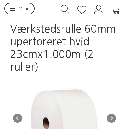
Menu
Skifte navigation
Værkstedsrulle 60mm
uperforeret hvid
23cmx1.000m (2
ruller)