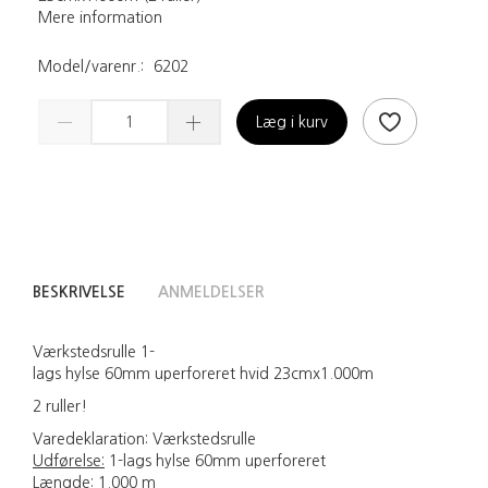
Mere information
Model/varenr.:
6202
Læg i kurv
BESKRIVELSE
ANMELDELSER
Værkstedsrulle 1-
lags hylse 60mm uperforeret hvid 23cmx1.000m
2 ruller!
Varedeklaration:
Værkstedsrulle
Udførelse:
1-lags hylse 60mm uperforeret
Længde:
1.000 m