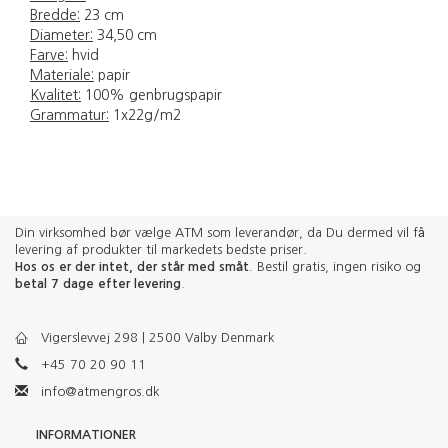
Bredde:
23 cm
Diameter:
34,50 cm
Farve:
hvid
Materiale:
papir
Kvalitet:
100% genbrugspapir
Grammatur:
1x22g/m2
Din virksomhed bør vælge ATM som leverandør, da Du dermed vil få
levering af produkter til markedets bedste priser.
Hos os er der intet, der står med småt
. Bestil gratis, ingen risiko og
betal 7 dage efter levering
.
Vigerslevvej 298 | 2500 Valby Denmark
+45 70 20 90 11
info@atmengros.dk
INFORMATIONER