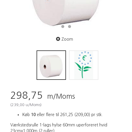
Zoom
298,75
m/Moms
(
239,00
u/Moms
)
Køb
10
eller flere til
261,25
(
209,00
)
pr stk.
Værkstedsrulle 1-lags hylse 60mm uperforeret hvid
23cmx1.000m (2 ruller)