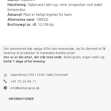
Håndtering:
Opbevares tørt og i rene omgivelser ved stabil
temperatur.
Advarsel:
Plast er farligt legetøj for børn
Alternative varer:
180502
Bruttovægt pr. cll:
10,106 kg
Din virksomhed bør vælge ATM som leverandør, da Du dermed vil få
levering af produkter til markedets bedste priser.
Hos os er der intet, der står med småt
. Bestil gratis, ingen risiko og
betal 7 dage efter levering
.
Vigerslevvej 298 | 2500 Valby Denmark
+45 70 20 90 11
info@atmengros.dk
INFORMATIONER