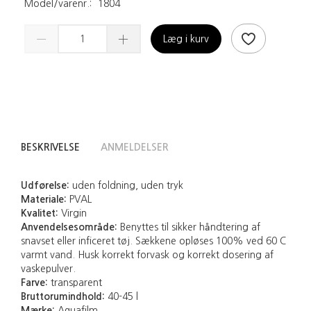
Model/varenr.:
1804
Læg i kurv
BESKRIVELSE
ANMELDELSER
Udførelse:
uden foldning, uden tryk
Materiale:
PVAL
Kvalitet:
Virgin
Anvendelsesområde:
Benyttes til sikker håndtering af
snavset eller inficeret tøj. Sækkene opløses 100% ved 60 C
varmt vand. Husk korrekt forvask og korrekt dosering af
vaskepulver.
Farve:
transparent
Bruttorumindhold:
40-45 l
Mærke:
Aquafilm