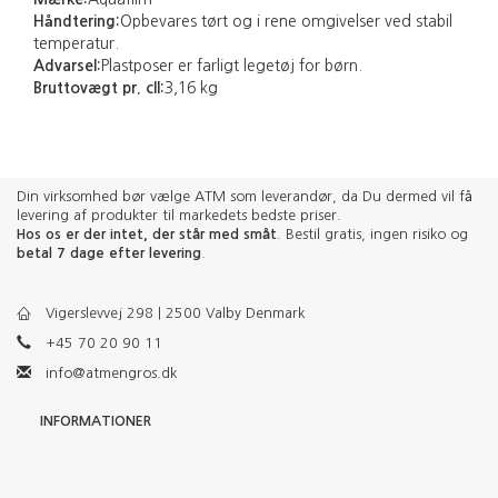
Håndtering:
Opbevares tørt og i rene omgivelser ved stabil
temperatur.
Advarsel:
Plastposer er farligt legetøj for børn.
Bruttovægt pr. cll:
3,16 kg
Din virksomhed bør vælge ATM som leverandør, da Du dermed vil få
levering af produkter til markedets bedste priser.
Hos os er der intet, der står med småt
. Bestil gratis, ingen risiko og
betal 7 dage efter levering
.
Vigerslevvej 298 | 2500 Valby Denmark
+45 70 20 90 11
info@atmengros.dk
INFORMATIONER