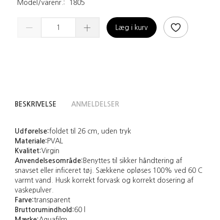
Model/varenr.:
1805
Læg i kurv
BESKRIVELSE
ANMELDELSER
Udførelse:
foldet til 26 cm, uden tryk
Materiale:
PVAL
Kvalitet:
Virgin
Anvendelsesområde:
Benyttes til sikker håndtering af
snavset eller inficeret tøj. Sækkene opløses 100% ved 60 C
varmt vand. Husk korrekt forvask og korrekt dosering af
vaskepulver.
Farve:
transparent
Bruttorumindhold:
60 l
Mærke:
Aquafilm