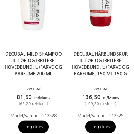
DECUBAL MILD SHAMPOO
DECUBAL HÅRBUNDSKUR
TIL TØR OG IRRITERET
TIL TØR OG IRRITERET
HOVEDBUND, U/FARVE OG
HOVEDBUND, U/FARVE OG
PARFUME 200 ML
PARFUME, 150 ML 150 G
Decubal
Decubal
81,50
136,50
m/Moms
m/Moms
(
65,20
u/Moms
)
(
109,20
u/Moms
)
Model/varenr.:
212528
Model/varenr.:
212525
Læg i kurv
Læg i kurv