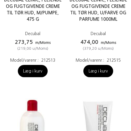
OG FUGTGIVENDE CREME
OG FUGTGIVENDE CREME
TIL TØR HUD, M/PUMPE,
TIL TØR HUD, U/FARVE OG
475 G
PARFUME 1000ML
Decubal
Decubal
273,75
474,00
m/Moms
m/Moms
(
219,00
u/Moms
)
(
379,20
u/Moms
)
Model/varenr.:
212513
Model/varenr.:
212515
Læg i kurv
Læg i kurv