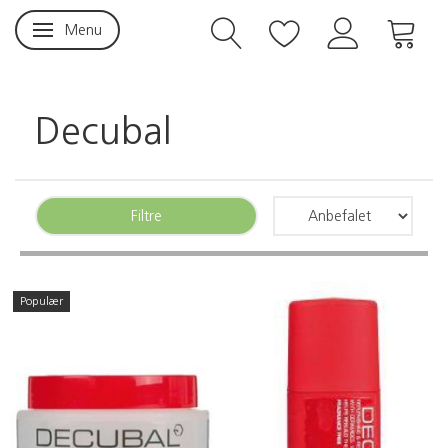
Menu
Skifte navigation
Decubal
Filtre
Populær