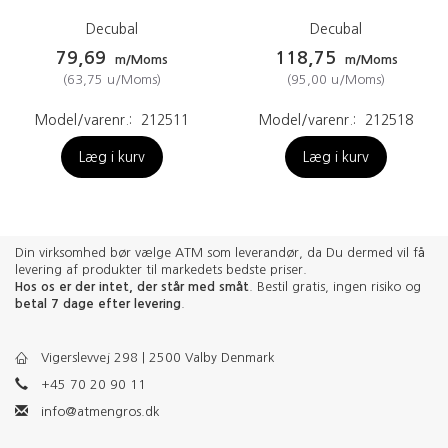
Decubal
Decubal
79,69
118,75
m/Moms
m/Moms
(
63,75
u/Moms
)
(
95,00
u/Moms
)
Model/varenr.:
212511
Model/varenr.:
212518
Læg i kurv
Læg i kurv
Din virksomhed bør vælge ATM som leverandør, da Du dermed vil få
levering af produkter til markedets bedste priser.
Hos os er der intet, der står med småt
. Bestil gratis, ingen risiko og
betal 7 dage efter levering
.
Vigerslevvej 298 | 2500 Valby Denmark
+45 70 20 90 11
info@atmengros.dk