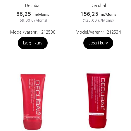
Decubal
Decubal
86,25
156,25
m/Moms
m/Moms
(
69,00
u/Moms
)
(
125,00
u/Moms
)
Model/varenr.:
212530
Model/varenr.:
212534
Læg i kurv
Læg i kurv