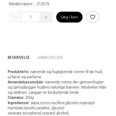
Model/varenr.:
212519
Læg i kurv
BESKRIVELSE
ANMELDELSER
Produktinfo:
nærende og fugtgivende creme til tør hud,
u/farve og parfume
Anvendelsesområde:
nærende creme der gennemfugter
og genopbygger hudens naturlige barriere. Modvirker kløe
og rødmen. Lægger en beskyttende hinde.
Størrelse:
250g
Ingredienser:
aqua,cocos nucifera,glycerin,isopropyl
myristate,lanolin,vaseline, glyceryl
stearate,tocopherol,cetearyl alcohol,