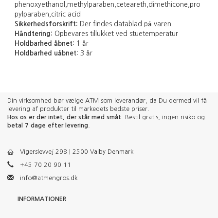
phenoxyethanol,methylparaben,ceteareth,dimethicone,pro
pylparaben,citric acid
Sikkerhedsforskrift:
Der findes datablad på varen
Håndtering:
Opbevares tillukket ved stuetemperatur
Holdbarhed åbnet:
1 år
Holdbarhed uåbnet:
3 år
Din virksomhed bør vælge ATM som leverandør, da Du dermed vil få
levering af produkter til markedets bedste priser.
Hos os er der intet, der står med småt
. Bestil gratis, ingen risiko og
betal 7 dage efter levering
.
Vigerslevvej 298 | 2500 Valby Denmark
+45 70 20 90 11
info@atmengros.dk
INFORMATIONER