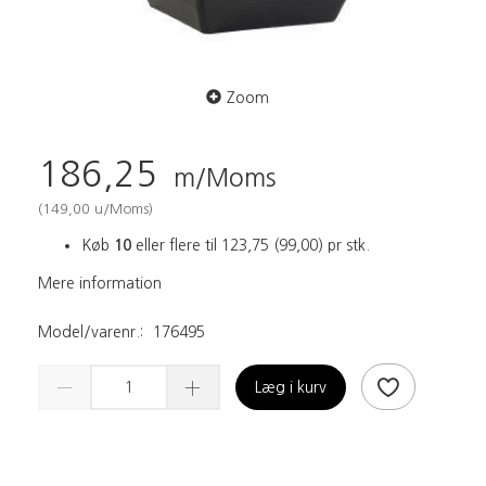
Zoom
186,25
m/Moms
(
149,00
u/Moms
)
Køb
10
eller flere til
123,75
(
99,00
)
pr stk.
Mere information
Model/varenr.:
176495
Læg i kurv