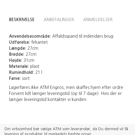
BESKRIVELSE
ANBEFALINGER
ANMELDELSER
Anvendelsesområde:
Affaldsspand til indendørs brug
Udførelse:
firkantet
Længde:
27cm
Bredde:
27cm
Højde:
31cm
Materiale:
plast
Rumindhold:
21 l
Farve:
sort
Lagerføres ikke ATM Engros, men skaffes hjem efter ordre.
Forvent lidt længer leveringstid (op til 7 dage). Hvis der er
længer leveringstid kontakter vi kunden.
Din virksomhed bør vælge ATM som leverandør, da Du dermed vil få
levering af produkter til markedets bedste priser.