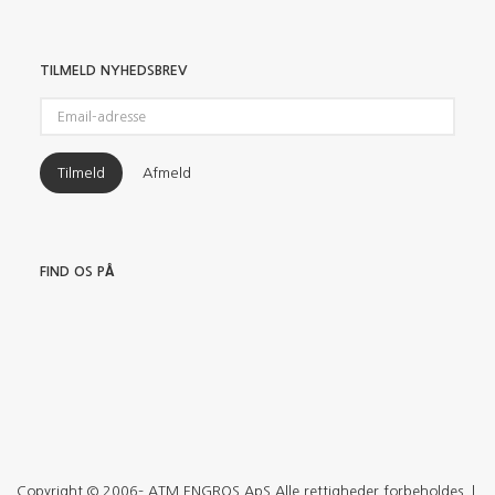
TILMELD NYHEDSBREV
Email-
adresse
Tilmeld
Afmeld
FIND OS PÅ
Copyright © 2006– ATM ENGROS ApS Alle rettigheder forbeholdes. |