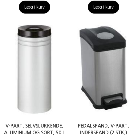
Læg i kurv
Læg i kurv
V-PART, SELVSLUKKENDE,
PEDALSPAND, V-PART,
ALUMINIUM OG SORT, 50 L
INDERSPAND (2 STK.)