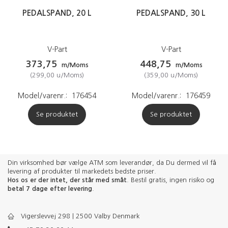
PEDALSPAND, 20 L
PEDALSPAND, 30 L
V-Part
V-Part
373,75
448,75
m/Moms
m/Moms
(
299,00
u/Moms
)
(
359,00
u/Moms
)
Model/varenr.:
176454
Model/varenr.:
176459
Se produktet
Se produktet
Din virksomhed bør vælge ATM som leverandør, da Du dermed vil få
levering af produkter til markedets bedste priser.
Hos os er der intet, der står med småt
. Bestil gratis, ingen risiko og
betal 7 dage efter levering
.
Vigerslevvej 298 | 2500 Valby Denmark