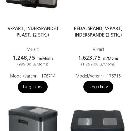
V-PART, INDERSPANDE I
PEDALSPAND, V-PART,
PLAST, (2 STK.)
INDERSPANDE (2 STK.)
V-Part
V-Part
1.248,75
1.623,75
m/Moms
m/Moms
(
999,00
u/Moms
)
(
1.299,00
u/Moms
)
Model/varenr.:
176714
Model/varenr.:
176715
Læg i kurv
Læg i kurv