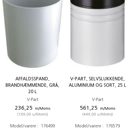
AFFALDSSPAND,
V-PART, SELVSLUKKENDE,
BRANDHÆMMENDE, GRÅ,
ALUMINIUM OG SORT, 25 L
20 L
V-Part
V-Part
236,25
561,25
m/Moms
m/Moms
(
189,00
u/Moms
)
(
449,00
u/Moms
)
Model/varenr.:
176499
Model/varenr.:
176579