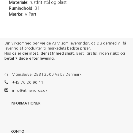
Materiale:
rustfrit stål og plast
Rumindhold:
3 l
Mærke:
V-Part
Din virksomhed bør vælge ATM som leverandør, da Du dermed vil få
levering af produkter til markedets bedste priser.
Hos os er der intet, der står med småt
. Bestil gratis, ingen risiko og
betal 7 dage efter levering
.
Vigerslevvej 298 | 2500 Valby Denmark
+45 70 20 90 11
info@atmengros.dk
INFORMATIONER
KONTO