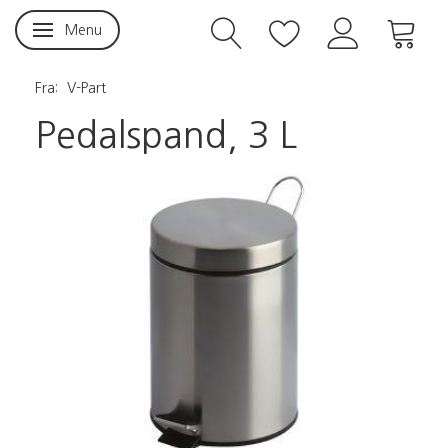
Menu
Skifte navigation
Fra:
V-Part
Pedalspand, 3 L