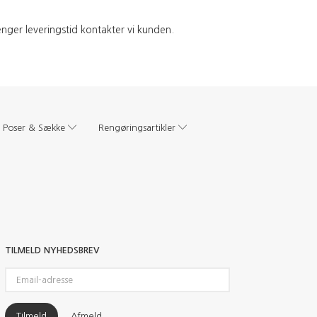
ænger leveringstid kontakter vi kunden.
Poser & Sække
Rengøringsartikler
TILMELD NYHEDSBREV
Email-
adresse
Tilmeld
Afmeld