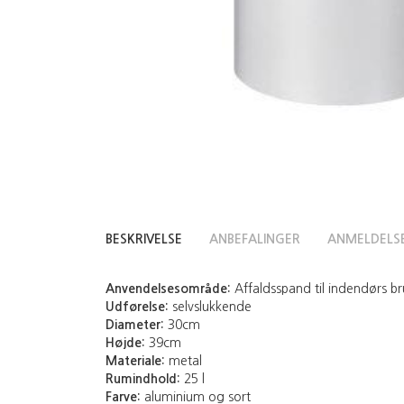
BESKRIVELSE
ANBEFALINGER
ANMELDELS
Anvendelsesområde:
Affaldsspand til indendørs b
Udførelse:
selvslukkende
Diameter:
30cm
Højde:
39cm
Materiale:
metal
Rumindhold:
25 l
Farve:
aluminium og sort