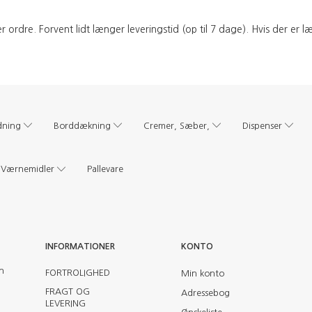
ordre. Forvent lidt længer leveringstid (op til 7 dage). Hvis der er l
dning
Borddækning
Cremer, Sæber,
Dispenser
Værnemidler
Pallevare
INFORMATIONER
KONTO
en
FORTROLIGHED
Min konto
FRAGT OG
Adressebog
LEVERING