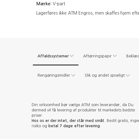
Mærke:
V-part
Lagerføres ikke ATM Engros, men skaffes hjem efter 
Affaldssystemer
Aftørringspapir
Beklæ
Rengøringsmidler
Slik og andet spiseligt
Din virksomhed bør vælge ATM som leverandør, da Du
dermed vil få levering af produkter til markedets bedste
priser.
Hos os er der intet, der står med småt
. Bestil gratis, ing
risiko og
betal 7 dage efter levering
.