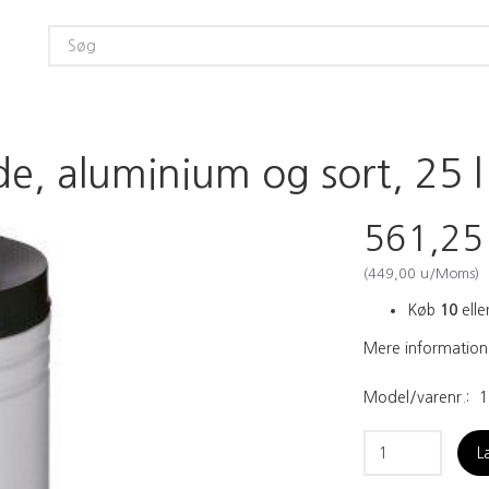
de, aluminium og sort, 25 l
561,2
(
449,00
u/Moms
)
Køb
10
eller
Mere information
Model/varenr.:
1
L