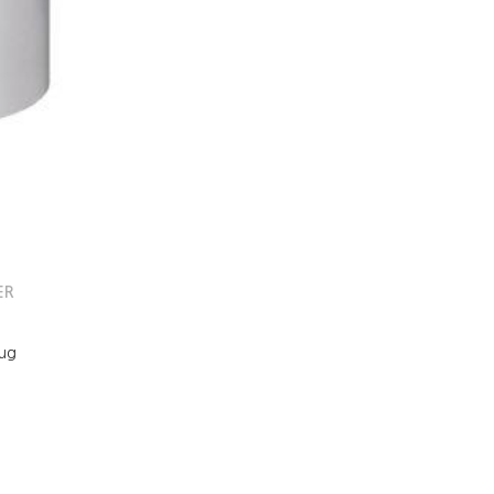
ER
rug