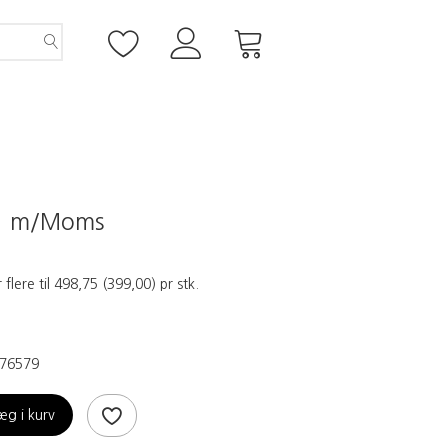
5
m/Moms
 flere til
498,75
(
399,00
)
pr stk.
76579
æg i kurv