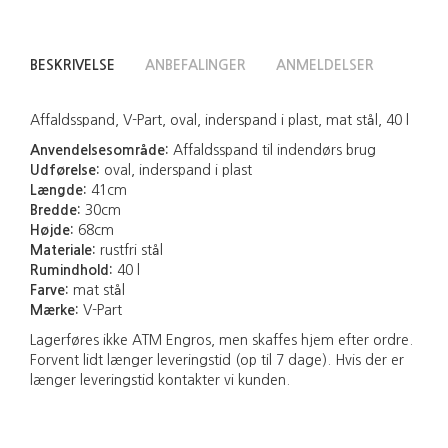
BESKRIVELSE
ANBEFALINGER
ANMELDELSER
Affaldsspand, V-Part, oval, inderspand i plast, mat stål, 40 l
Anvendelsesområde:
Affaldsspand til indendørs brug
Udførelse:
oval, inderspand i plast
Længde:
41cm
Bredde:
30cm
Højde:
68cm
Materiale:
rustfri stål
Rumindhold:
40 l
Farve:
mat stål
Mærke:
V-Part
Lagerføres ikke ATM Engros, men skaffes hjem efter ordre.
Forvent lidt længer leveringstid (op til 7 dage). Hvis der er
længer leveringstid kontakter vi kunden.