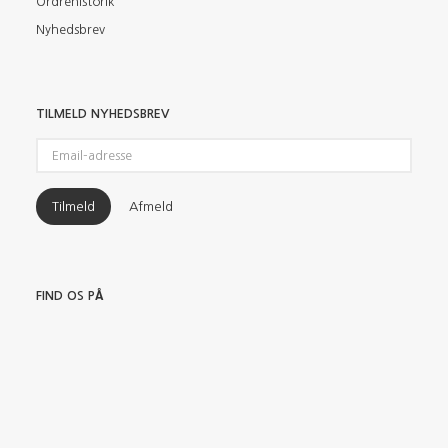
Ordrehistorik
Nyhedsbrev
TILMELD NYHEDSBREV
Email-
adresse
Tilmeld
Afmeld
FIND OS PÅ