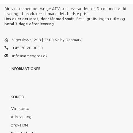
Din virksomhed bør vælge ATM som leverandør, da Du dermed vil få
levering af produkter til markedets bedste priser.
Hos os er der intet, der står med småt
. Bestil gratis, ingen risiko og
betal 7 dage efter levering
.
Vigerslevvej 298 | 2500 Valby Denmark
+45 70 20 90 11
info@atmengros.dk
INFORMATIONER
KONTO
Min konto
Adressebog
Ønskeliste