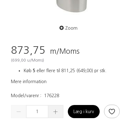
Zoom
873,75
m/Moms
(
699,00
u/Moms
)
Køb
5
eller flere til
811,25
(
649,00
)
pr stk.
Mere information
Model/varenr.:
176228
Læg i kurv